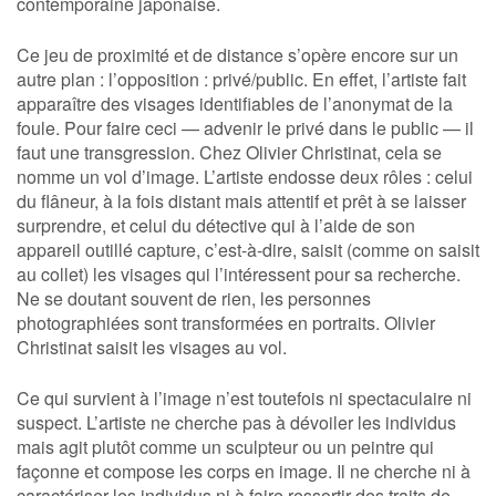
contemporaine japonaise.
Ce jeu de proximité et de distance s’opère encore sur un
autre plan : l’opposition : privé/public. En effet, l’artiste fait
apparaître des visages identifiables de l’anonymat de la
foule. Pour faire ceci — advenir le privé dans le public — il
faut une transgression. Chez Olivier Christinat, cela se
nomme un vol d’image. L’artiste endosse deux rôles : celui
du flâneur, à la fois distant mais attentif et prêt à se laisser
surprendre, et celui du détective qui à l’aide de son
appareil outillé capture, c’est-à-dire, saisit (comme on saisit
au collet) les visages qui l’intéressent pour sa recherche.
Ne se doutant souvent de rien, les personnes
photographiées sont transformées en portraits. Olivier
Christinat saisit les visages au vol.
Ce qui survient à l’image n’est toutefois ni spectaculaire ni
suspect. L’artiste ne cherche pas à dévoiler les individus
mais agit plutôt comme un sculpteur ou un peintre qui
façonne et compose les corps en image. Il ne cherche ni à
caractériser les individus ni à faire ressortir des traits de